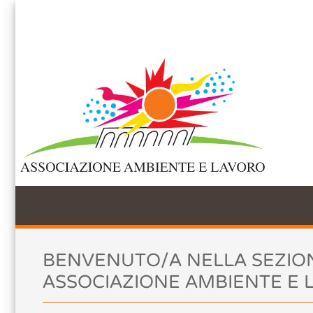
Accettazione e gestione Cookie per 
Questo sito web utilizza i cookie per migliorare la tua esperienza di navig
web acconsenti a tutti i cookie in conformità con la nostra policy per i 
Accetta tutti
Non accetto
Chiudi
Preferenze Co
BENVENUTO/A NELLA SEZIO
ASSOCIAZIONE AMBIENTE E