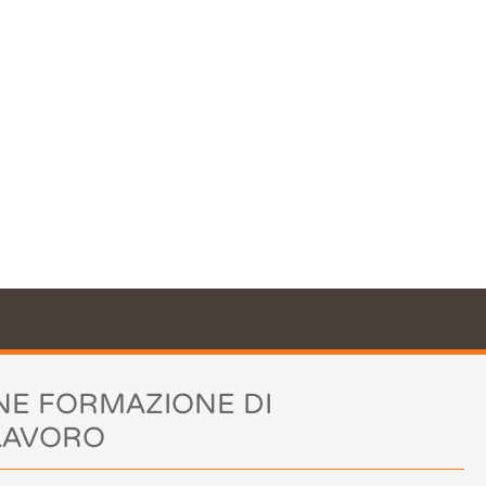
il nostro sito
azione. Utilizzando il nostro sito
cookie.
Leggi di più
okie
NE FORMAZIONE DI
 LAVORO