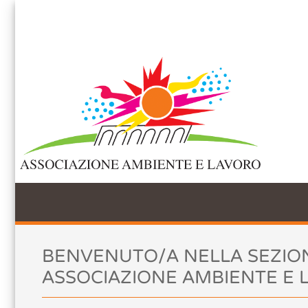
Accettazione e gestione Cookie per 
Questo sito web utilizza i cookie per migliorare la tua esperienza di navig
web acconsenti a tutti i cookie in conformità con la nostra policy per i 
Accetta tutti
Non accetto
Chiudi
Preferenze Co
BENVENUTO/A NELLA SEZIO
ASSOCIAZIONE AMBIENTE E