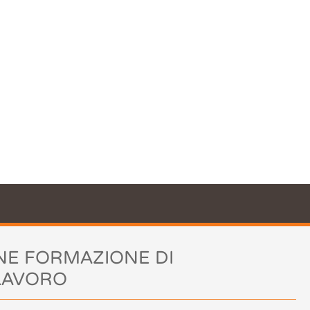
il nostro sito
azione. Utilizzando il nostro sito
cookie.
Leggi di più
okie
NE FORMAZIONE DI
 LAVORO