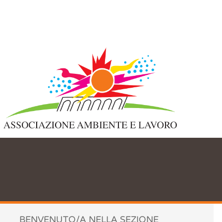
Accettazione e gestione Cookie
per il nostro sito
Questo sito web utilizza i cookie per migliorare la tua esperienza di
navigazione. Utilizzando il nostro sito web acconsenti a tutti i cookie
in conformità con la nostra policy per i cookie.
Leggi di più
Accetta tutti
Non accetto
Chiudi
Preferenze Cookie
BENVENUTO/A NELLA SEZIONE