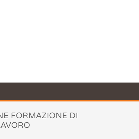
il nostro sito
azione. Utilizzando il nostro sito
cookie.
Leggi di più
okie
NE FORMAZIONE DI
 LAVORO