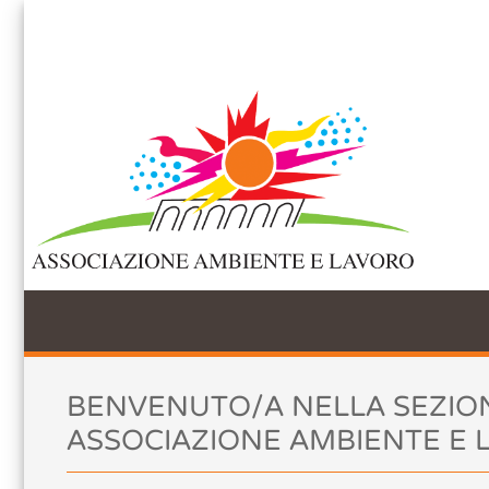
Accettazione e gestione Cookie per 
Questo sito web utilizza i cookie per migliorare la tua esperienza di navig
web acconsenti a tutti i cookie in conformità con la nostra policy per i 
Accetta tutti
Non accetto
Chiudi
Preferenze Co
BENVENUTO/A NELLA SEZIO
ASSOCIAZIONE AMBIENTE E